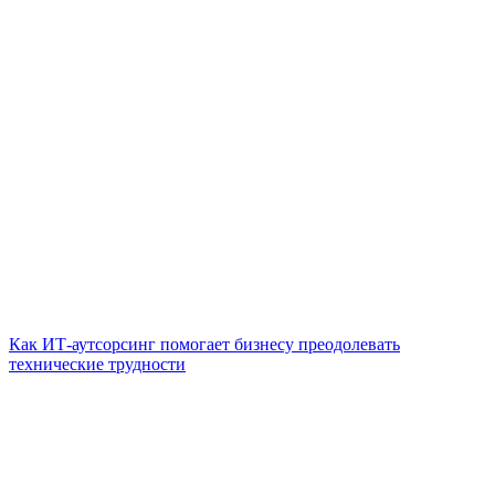
Как ИТ-аутсорсинг помогает бизнесу преодолевать
технические трудности