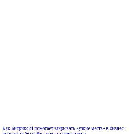
Как Битрикс24 помогает закрывать «узкие места» в бизнес-
процессах без найма новых сотрудников